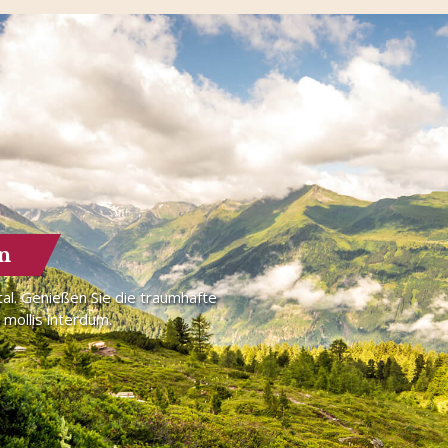
n
al. Genießen Sie die traumhafte
mollis interdum.