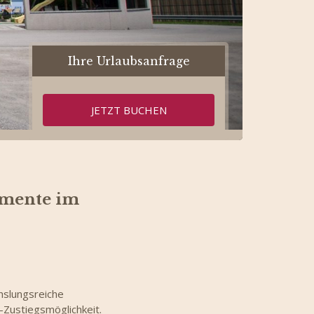
Ihre Urlaubsanfrage
JETZT BUCHEN
omente im
hslungsreiche
Zustiegsmöglichkeit.