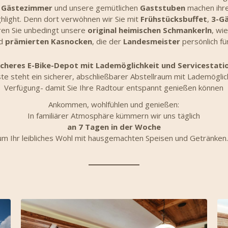
n
Gästezimmer
und unsere gemütlichen
Gaststuben
machen ihre
ghlight. Denn dort verwöhnen wir Sie mit
Frühstücksbuffet
,
3-G
eren Sie unbedingt unsere
original heimischen Schmankerln
, wi
d
prämierten Kasnocken
, die der
Landesmeister
persönlich für
icheres E-Bike-Depot mit Lademöglichkeit und Servicestati
e steht ein sicherer, abschließbarer Abstellraum mit Lademöglich
Verfügung- damit Sie Ihre Radtour entspannt genießen können
Ankommen, wohlfühlen und genießen:
In familiärer Atmosphäre kümmern wir uns täglich
an 7 Tagen in der Woche
um Ihr leibliches Wohl mit hausgemachten Speisen und Getränken.