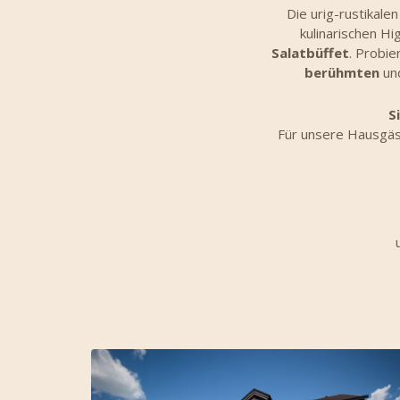
Die urig-rustikale
kulinarischen Hi
Salatbüffet
. Probi
berühmten
un
S
Für unsere Hausgäst