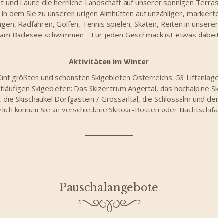
t und Laune die herrliche Landschaft auf unserer sonnigen Terr
r, in dem Sie zu unseren urigen Almhütten auf unzähligen, marki
gen, Radfahren, Golfen, Tennis spielen, Skaten, Reiten in unse
am Badesee schwimmen – Für jeden Geschmack ist etwas dabei!
Aktivitäten im Winter
fünf größten und schönsten Skigebieten Österreichs. 53 Liftanlage
läufigen Skigebieten: Das Skizentrum Angertal, das hochalpine Sk
 die Skischaukel Dorfgastein / Grossarltal, die Schlossalm und de
zlich können Sie an verschiedene Skitour-Routen oder Nachtschifa
Pauschalangebote