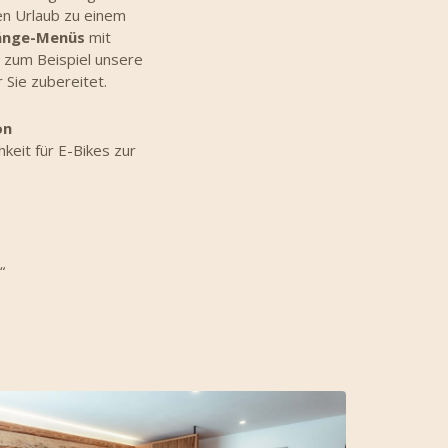
n Urlaub zu einem
änge-Menüs
mit
e zum Beispiel unsere
 Sie zubereitet.
on
keit für E-Bikes zur
“